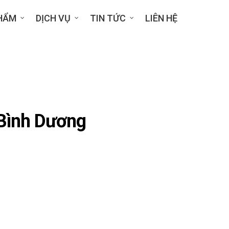
HẨM
DỊCH VỤ
TIN TỨC
LIÊN HỆ
 Bình Dương