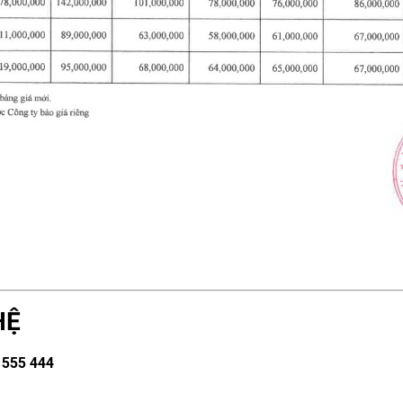
HỆ
 555 444