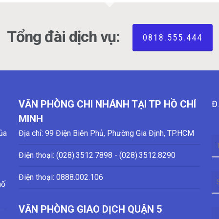
Tổng đài dịch vụ:
0818.555.444
VĂN PHÒNG CHI NHÁNH TẠI TP HỒ CHÍ
Đ
MINH
ủa
Địa chỉ: 99 Điện Biên Phủ, Phường Gia Định, TP.HCM
Điện thoại: (028)
.3512.7898 - (028)
.3512.8290
Điện thoại:
0888.002.106
hố
VĂN PHÒNG GIAO DỊCH QUẬN 5