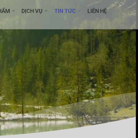
HẨM
DỊCH VỤ
TIN TỨC
LIÊN HỆ