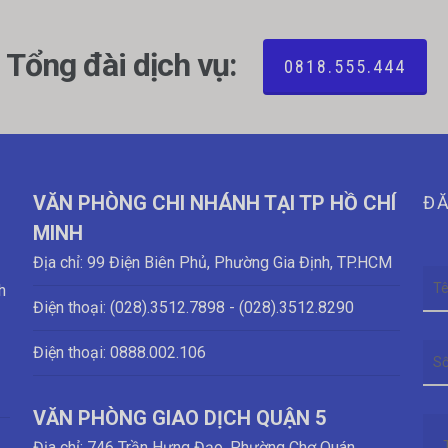
Tổng đài dịch vụ:
0818.555.444
VĂN PHÒNG CHI NHÁNH TẠI TP HỒ CHÍ
ĐĂ
MINH
Địa chỉ: 99 Điện Biên Phủ, Phường Gia Định, TP.HCM
h
Điện thoại: (028)
.3512.7898 - (028)
.3512.8290
Điện thoại:
0888.002.106
VĂN PHÒNG GIAO DỊCH QUẬN 5
Địa chỉ: 746 Trần Hưng Đạo, Phường Chợ Quán,