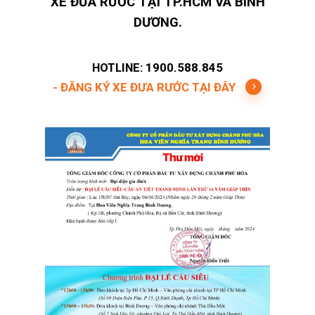
XE ĐƯA RƯỚC TẠI TP.HCM VÀ BÌNH
DƯƠNG.
HOTLINE: 1900.588.845
- ĐĂNG KÝ XE ĐƯA RƯỚC TẠI ĐÂY