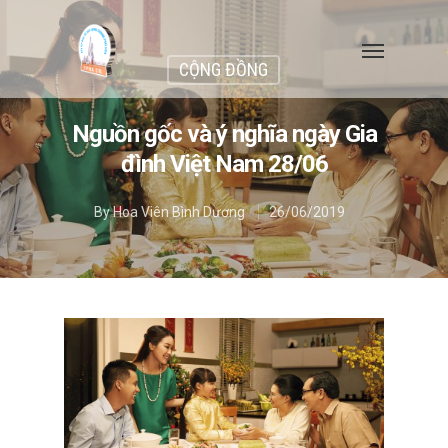
CỘNG ĐỒNG
Nguồn gốc và ý nghĩa ngày Gia
đình Việt Nam 28/06
By
Hoa Viên Bình Dương
26/06/2019