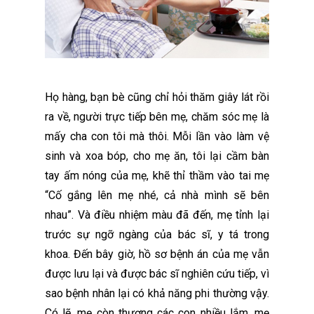
Họ hàng, bạn bè cũng chỉ hỏi thăm giây lát rồi
ra về, người trực tiếp bên mẹ, chăm sóc mẹ là
mấy cha con tôi mà thôi. Mỗi lần vào làm vệ
sinh và xoa bóp, cho mẹ ăn, tôi lại cầm bàn
tay ấm nóng của mẹ, khẽ thỉ thầm vào tai mẹ
“Cố gắng lên mẹ nhé, cả nhà mình sẽ bên
nhau”. Và điều nhiệm màu đã đến, mẹ tỉnh lại
trước sự ngỡ ngàng của bác sĩ, y tá trong
khoa. Đến bây giờ, hồ sơ bệnh án của mẹ vẫn
được lưu lại và được bác sĩ nghiên cứu tiếp, vì
sao bệnh nhân lại có khả năng phi thường vậy.
Có lẽ, mẹ còn thương các con nhiều lắm, mẹ