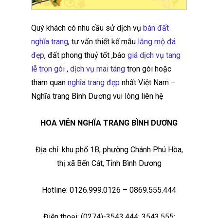
Quý khách có nhu cầu sử dịch vụ
bán đất
nghĩa trang
, tư vấn thiết kế mẫu
lăng mộ đá
đẹp
, đất phong thuỷ tốt ,báo
giá dịch vụ tang
lễ trọn gói
,
dịch vụ mai táng
trọn gói hoặc
tham quan
nghĩa trang đẹp
nhất Việt Nam –
Nghĩa trang Bình Dương vui lòng liên hệ
HOA VIÊN NGHĨA TRANG BÌNH DƯƠNG
Địa chỉ: khu phố 1B, phường Chánh Phú Hòa,
thị xã Bến Cát, Tỉnh Bình Dương
Hotline: 0126.999.0126 – 0869.555.444
Điện thoại: (0274)-3543.444; 3543.555;