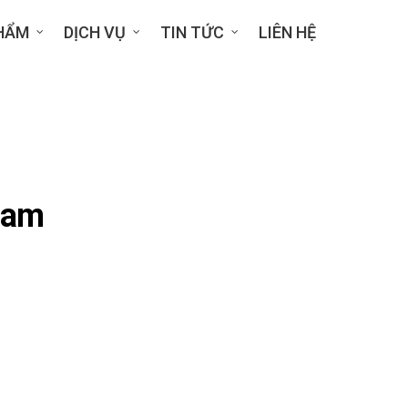
HẨM
DỊCH VỤ
TIN TỨC
LIÊN HỆ
 Nam