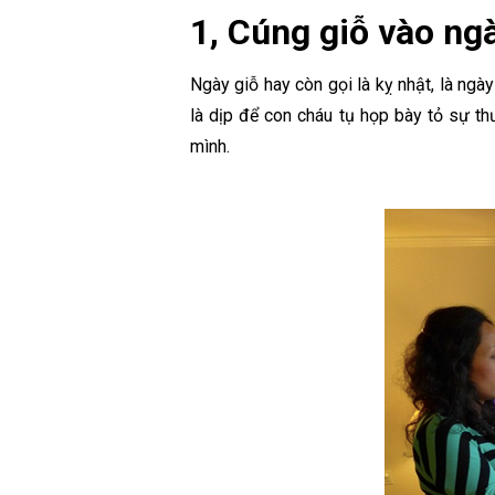
1, Cúng giỗ vào ng
Ngày giỗ hay còn gọi là kỵ nhật, là ng
là dịp để con cháu tụ họp bày tỏ sự t
mình.