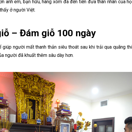
ơn anh em, bạn hữu, hàng xóm đã đến tiễn đưa thân nhân của họ 
thấy ở người Việt.
giỗ – Đám giỗ 100 ngày
 giúp người mất thanh thản siêu thoát sau khi trải qua quãng thờ
của người đã khuất thêm sâu dày hơn.