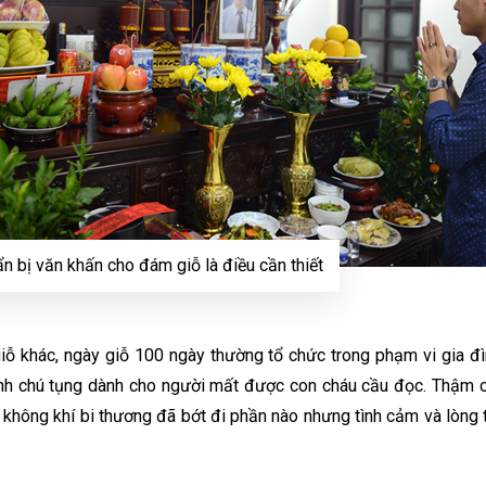
n bị văn khấn cho đám giỗ là điều cần thiết
giỗ khác, ngày giỗ 100 ngày thường tổ chức trong phạm vi gia đ
inh chú tụng dành cho người mất được con cháu cầu đọc. Thậm c
 không khí bi thương đã bớt đi phần nào nhưng tình cảm và lòng