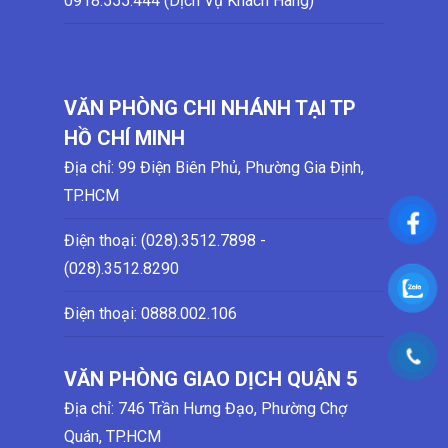
0918.555.444 (Dịch Vụ Khách Hàng)
VĂN PHÒNG CHI NHÁNH TẠI TP
HỒ CHÍ MINH
Địa chỉ: 99 Điện Biên Phủ, Phường Gia Định,
TP.HCM
Điện thoại: (028)
.3512.7898 -
(028)
.3512.8290
Điện thoại:
0888.002.106
VĂN PHÒNG GIAO DỊCH QUẬN 5
Địa chỉ: 746 Trần Hưng Đạo, Phường Chợ
Quán, TP.HCM