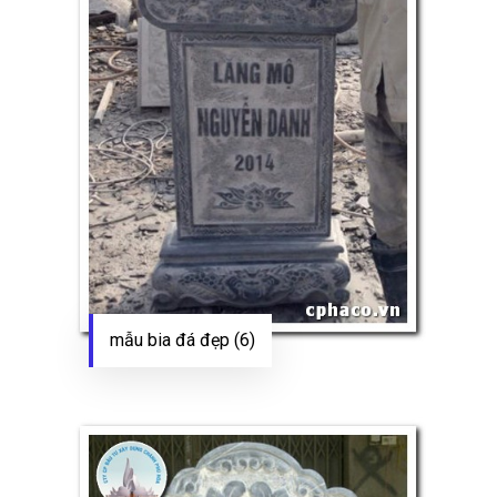
mẫu bia đá đẹp (6)