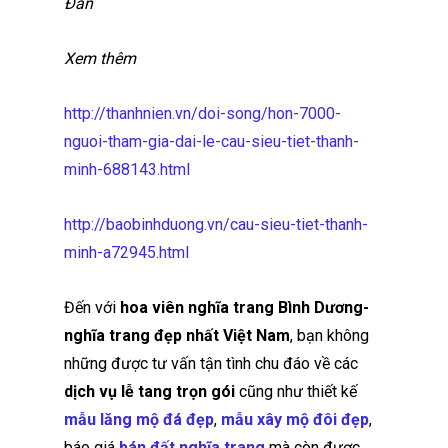
Đàn
Xem thêm
http://thanhnien.vn/doi-song/hon-7000-
nguoi-tham-gia-dai-le-cau-sieu-tiet-thanh-
minh-688143.html
http://baobinhduong.vn/cau-sieu-tiet-thanh-
minh-a72945.html
Đến với
hoa viên nghĩa trang Bình Dương-
nghĩa trang đẹp nhất Việt Nam
, bạn không
những được tư vấn tận tình chu đáo về các
d
ịch vụ lễ tang trọn gói
cũng như thiết kế
mẫu lăng mộ đá đẹp
,
mẫu xây mộ đôi đẹp
,
báo giá
bán đất nghĩa trang
mà còn được