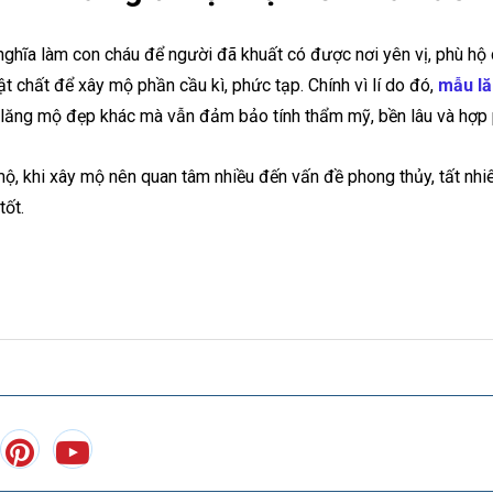
hĩa làm con cháu để người đã khuất có được nơi yên vị, phù hộ c
t chất để xây mộ phần cầu kì, phức tạp. Chính vì lí do đó,
mẫu l
u lăng mộ đẹp khác mà vẫn đảm bảo tính thẩm mỹ, bền lâu và hợp 
 mộ, khi xây mộ nên quan tâm nhiều đến vấn đề phong thủy, tất nh
tốt.