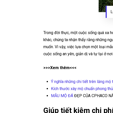
L
Trong đời thực, một cuộc sống quá xa ho
khác, chúng ta nhận thấy rằng những ngư
muốn. Vì vậy, việc lựa chọn một loại mẫ
cuộc sống an yên, giản dị và tự tại ở nơi
>>>Xem thêm<<<
Ý nghĩa những chi tiết trên lăng mộ
Kích thước xây mộ chuẩn phong th
MẪU MỘ ĐÁ
ĐẸP CỦA CPHACO NĂ
Giúp tiết kiệm chi ph