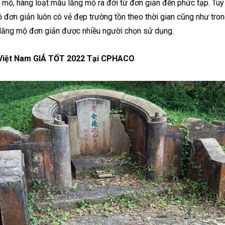
ng mộ, hàng loạt mẫu lăng mộ ra đời từ đơn giản đến phức tạp. Tu
 đơn giản luôn có vẻ đẹp trường tồn theo thời gian cũng như trong
o lăng mộ đơn giản được nhiều người chọn sử dụng.
Việt Nam GIÁ TỐT 2022 Tại CPHACO