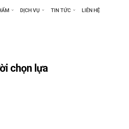
HẨM
DỊCH VỤ
TIN TỨC
LIÊN HỆ
ời chọn lựa